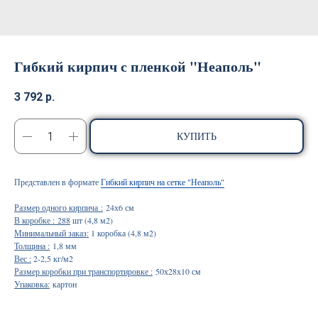
Гибкий кирпич с пленкой "Неаполь"
3 792
р.
КУПИТЬ
Представлен в формате
Гибкий кирпич на сетке "Неаполь"
Размер одного кирпича :
24х6 см
В коробке : 288
шт (4,8 м2)
Минимальный заказ:
1 коробка (4,8 м2)
Толщина :
1,8 мм
Вес :
2-2,5 кг/м2
Размер коробки при транспортировке :
50х28х10 см
Упаковка:
картон