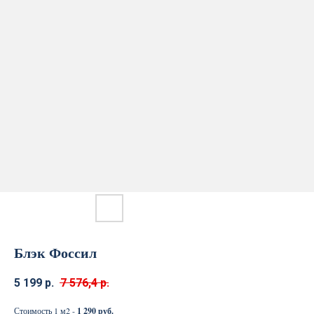
Блэк Фоссил
5 199
р.
7 576,4
р.
Стоимость 1 м2 -
1 290 руб.