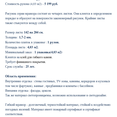
Стоимость рулона (4,03 м2) -
5 199 руб.
Рисунок серии мрамора состоит из четырех листов. Они клеятся в определенном
порядке и образуют на поверхности закономерный рисунок. Крайние листы
также стыкуются между собой.
Размер листа:
142 на 284 см.
Толщина :
1,7-2 мм.
Количество плиток в упаковке :
1 рулон.
Площадь листа :
4,03
м2.
Минимальный заказ :
1 упаковка(4,03 м2)
Клеится на
клей для гибкого камня.
Требует
финишного покрытия.
Срок службы :
25 лет.
Область применения:
Внутренняя отделка : стены гостиных, TV-зоны, камины, коридоров и кухонь(в
том числе фартуков), ванные , предбанники и комнаты с бассейном.
Внешняя отделка : фасады, цоколя.
Так же материал светопроницаемы, возможно использование в светодизайне.
Гибкий мрамор - долговечный, термостойкий материал, стойкий к воздействию
погодных явлений. Материал имеет пожарный сертификат и сертификат
соответствия.