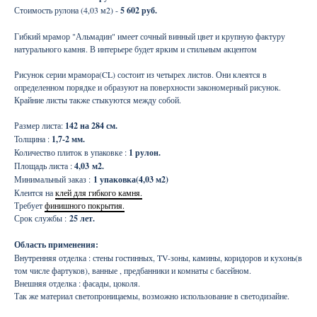
Стоимость рулона (4,03 м2) -
5 602 руб.
Гибкий мрамор "Альмадин" имеет сочный винный цвет и крупную фактуру
натурального камня. В интерьере будет ярким и стильным акцентом
Рисунок серии мрамора(CL) состоит из четырех листов. Они клеятся в
определенном порядке и образуют на поверхности закономерный рисунок.
Крайние листы также стыкуются между собой.
Размер листа:
142 на 284 см.
Толщина :
1,7-2 мм.
Количество плиток в упаковке :
1 рулон.
Площадь листа :
4,03
м2.
Минимальный заказ :
1 упаковка(4,03 м2)
Клеится на
клей для гибкого камня.
Требует
финишного покрытия.
Срок службы :
25 лет.
Область применения:
Внутренняя отделка : стены гостинных, TV-зоны, камины, коридоров и кухонь(в
том числе фартуков), ванные , предбанники и комнаты с басейном.
Внешняя отделка : фасады, цоколя.
Так же материал светопроницаемы, возможно использование в светодизайне.