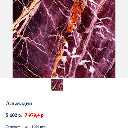
Альмадин
5 602
р.
7 979,4
р.
Стоимость 1 м2 -
1 390 руб.