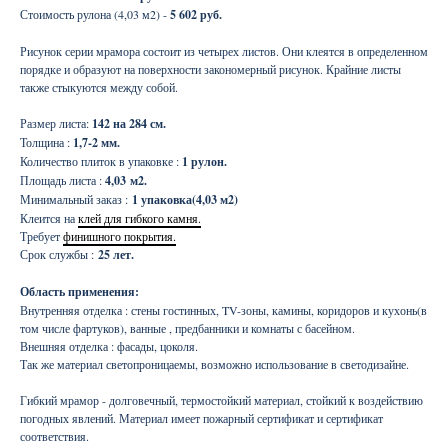
Стоимость рулона (4,03 м2) -
5 602 руб.
Рисунок серии мрамора состоит из четырех листов. Они клеятся в определенном
порядке и образуют на поверхности закономерный рисунок. Крайние листы
также стыкуются между собой.
Размер листа:
142 на 284 см.
Толщина :
1,7-2 мм.
Количество плиток в упаковке :
1 рулон.
Площадь листа :
4,03
м2.
Минимальный заказ :
1 упаковка(4,03 м2)
Клеится на
клей для гибкого камня.
Требует
финишного покрытия.
Срок службы :
25 лет.
Область применения:
Внутренняя отделка : стены гостинных, TV-зоны, камины, коридоров и кухонь(в
том числе фартуков), ванные , предбанники и комнаты с басейном.
Внешняя отделка : фасады, цоколя.
Так же материал светопроницаемы, возможно использование в светодизайне.
Гибкий мрамор - долговечный, термостойкий материал, стойкий к воздействию
погодных явлений. Материал имеет пожарный сертификат и сертификат
соответствия.