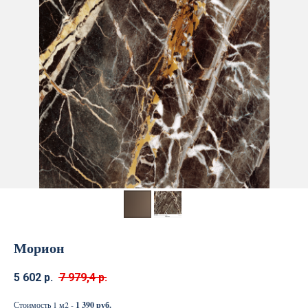
Морион
5 602
р.
7 979,4
р.
Стоимость 1 м2 -
1 390 руб.