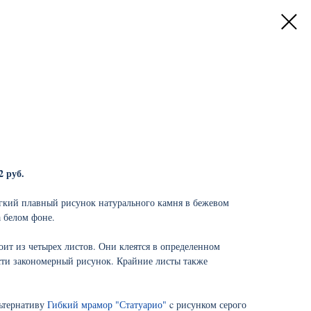
2 руб.
гкий плавный рисунок натурального камня в бежевом
 белом фоне.
оит из четырех листов. Они клеятся в определенном
сти закономерный рисунок. Крайние листы также
ьтернативу
Гибкий мрамор "Статуарио"
c рисунком серого