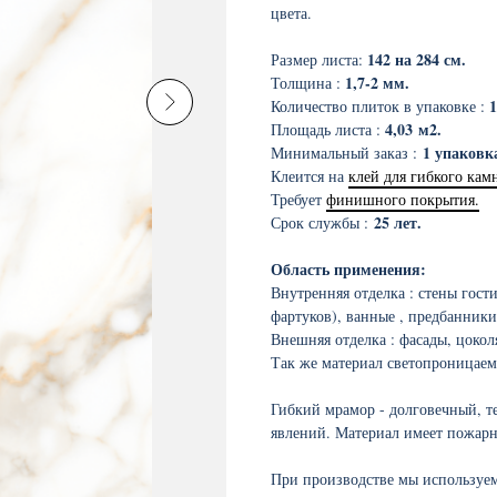
цвета.
142 на 284 см.
Размер листа:
1,7-2 мм.
Толщина :
1
Количество плиток в упаковке :
4,03
м2.
Площадь листа :
1 упаковка
Минимальный заказ :
Клеится на
клей для гибкого кам
Требует
финишного покрытия.
25 лет.
Срок службы :
Область применения:
Внутренняя отделка : стены гост
фартуков), ванные , предбанники
Внешняя отделка : фасады, цокол
Так же материал светопроницаем
Гибкий мрамор - долговечный, т
явлений. Материал имеет пожарн
При производстве мы используе