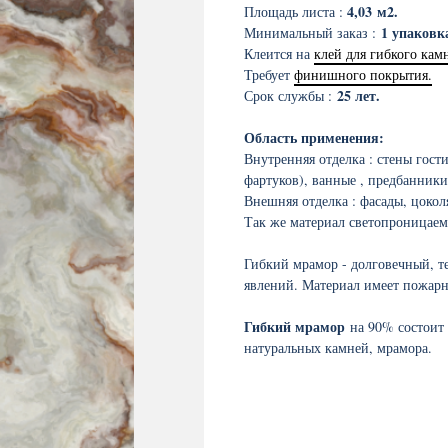
4,03
м2.
Площадь листа :
1 упаковка
Минимальный заказ :
Клеится на
клей для гибкого кам
Требует
финишного покрытия.
25 лет.
Срок службы :
Область применения:
Внутренняя отделка : стены гост
фартуков), ванные , предбанники
Внешняя отделка : фасады, цокол
Так же материал светопроницаем
Гибкий мрамор - долговечный, т
явлений. Материал имеет пожарн
Гибкий мрамор
на 90% состоит
натуральных камней, мрамора.