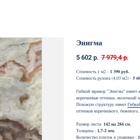
Энигма
5 602
р.
7 979,4
р.
1 390 руб.
Стоимость 1 м2 -
5 6
Стоимость рулона (4,03 м2) -
Гибкий мрамор "Энигма" имеет 
коричневые оттенки, молочный 
Похожую структуру имеет
Гибки
оттенков коричневого, бежевого,
142 на 284 см.
Размер листа:
1,7-2 мм.
Толщина :
1
Количество плиток в упаковке :