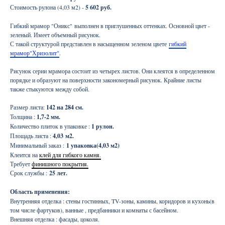
Стоимость рулона (4,03 м2) -
5 602 руб.
Гибкий мрамор "Оникс" выполнен в приглушенных оттенках. Основной цвет -
зеленый. Имеет объемный рисунок.
С такой структурой представлен в насыщенном зеленом цвете
гибкий
мрамор"Хризолит"
.
Рисунок серии мрамора состоит из четырех листов. Они клеятся в определенном
порядке и образуют на поверхности закономерный рисунок. Крайние листы
также стыкуются между собой.
Размер листа:
142 на 284 см.
Толщина :
1,7-2 мм.
Количество плиток в упаковке :
1 рулон.
Площадь листа :
4,03
м2.
Минимальный заказ :
1 упаковка(4,03 м2)
Клеится на
клей для гибкого камня.
Требует
финишного покрытия.
Срок службы :
25 лет.
Область применения:
Внутренняя отделка : стены гостинных, TV-зоны, камины, коридоров и кухонь(в
том числе фартуков), ванные , предбанники и комнаты с басейном.
Внешняя отделка : фасады, цоколя.