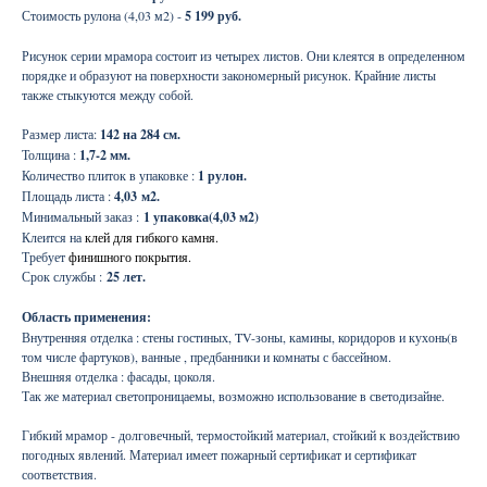
Стоимость рулона (4,03 м2) -
5 199 руб.
Рисунок серии мрамора состоит из четырех листов. Они клеятся в определенном
порядке и образуют на поверхности закономерный рисунок. Крайние листы
также стыкуются между собой.
Размер листа:
142 на 284 см.
Толщина :
1,7-2 мм.
Количество плиток в упаковке :
1 рулон.
Площадь листа :
4,03
м2.
Минимальный заказ :
1 упаковка(4,03 м2)
Клеится на
клей для гибкого камня.
Требует
финишного покрытия.
Срок службы :
25 лет.
Область применения:
Внутренняя отделка : стены гостиных, TV-зоны, камины, коридоров и кухонь(в
том числе фартуков), ванные , предбанники и комнаты с бассейном.
Внешняя отделка : фасады, цоколя.
Так же материал светопроницаемы, возможно использование в светодизайне.
Гибкий мрамор - долговечный, термостойкий материал, стойкий к воздействию
погодных явлений. Материал имеет пожарный сертификат и сертификат
соответствия.