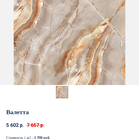
Валетта
5 602
р.
7 657
р.
Стоимость 1 м2 -
1 390 руб.