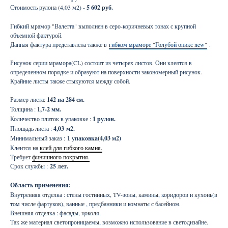
Стоимость рулона (4,03 м2) -
5 602 руб.
Гибкий мрамор "Валетта" выполнен в серо-коричневых тонах с крупной
объемной фактурой.
Данная фактура представлена также в
гибком мраморе "Голубой оникс new"
.
Рисунок серии мрамора(CL) состоит из четырех листов. Они клеятся в
определенном порядке и образуют на поверхности закономерный рисунок.
Крайние листы также стыкуются между собой.
Размер листа:
142 на 284 см.
Толщина :
1,7-2 мм.
Количество плиток в упаковке :
1 рулон.
Площадь листа :
4,03
м2.
Минимальный заказ :
1 упаковка(4,03 м2)
Клеится на
клей для гибкого камня.
Требует
финишного покрытия.
Срок службы :
25 лет.
Область применения:
Внутренняя отделка : стены гостинных, TV-зоны, камины, коридоров и кухонь(в
том числе фартуков), ванные , предбанники и комнаты с басейном.
Внешняя отделка : фасады, цоколя.
Так же материал светопроницаемы, возможно использование в светодизайне.