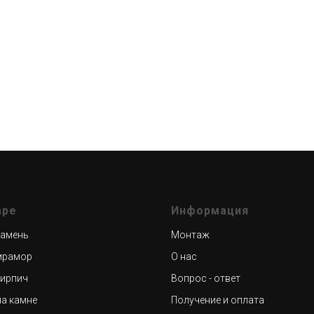
аре
Информация
камень
Монтаж
мрамор
О нас
кирпич
Вопрос - ответ
на камне
Получение и оплата