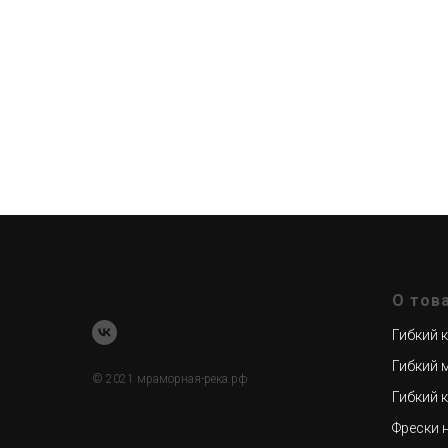
О тов
Гибкий 
Гибкий 
© 2021 мраморная-река.рф
Гибкий 
Фрески 