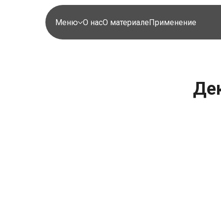
Меню
О нас
О материале
Применение
Де