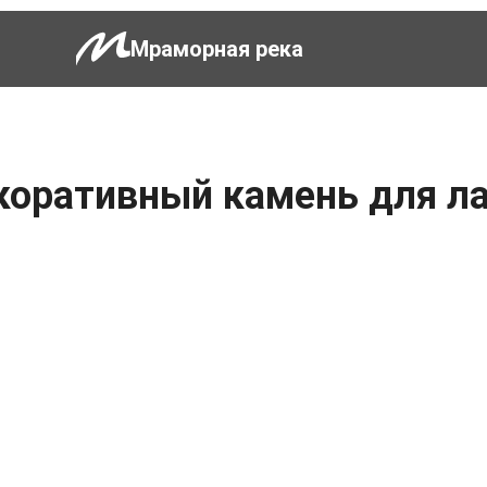
Мраморная река
коративный камень для л